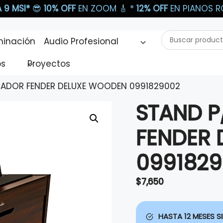
 9 MSI*
😎
10% OFF
EN ZOOM 🎸​ *
12% OFF
EN PIANOS RO
Buscar
minación
Audio Profesional
productos...
os
Proyectos
ICADOR FENDER DELUXE WOODEN 0991829002
STAND P
FENDER
099182
$
7,650
HASTA 12 MESES SI