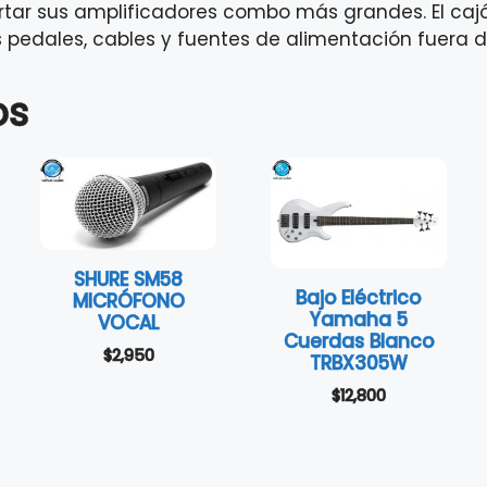
rtar sus amplificadores combo más grandes. El caj
pedales, cables y fuentes de alimentación fuera de
os
SHURE SM58
Bajo Eléctrico
MICRÓFONO
Yamaha 5
VOCAL
Cuerdas Blanco
$
2,950
TRBX305W
$
12,800