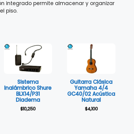
ón integrado permite almacenar y organizar
l piso.
Sistema
Guitarra Clásica
Inalámbrico Shure
Yamaha 4/4
BLX14/P31
GC40/02 Acústica
Diadema
Natural
$
10,250
$
4,100