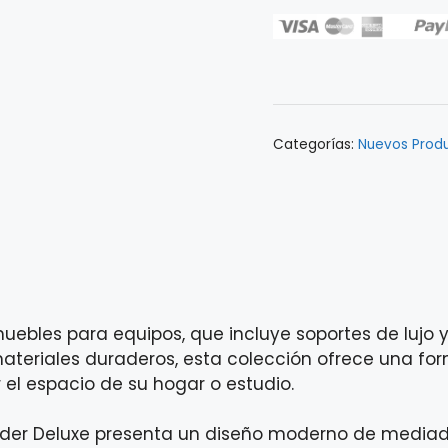
P/AMPLIFICADOR
FENDER
DELUXE
WOODEN
0991829002
cantidad
Categorías:
Nuevos Prod
ebles para equipos, que incluye soportes de lujo
ateriales duraderos, esta colección ofrece una for
r el espacio de su hogar o estudio.
der Deluxe presenta un diseño moderno de mediados