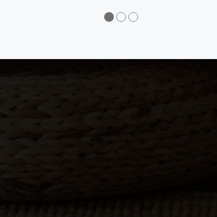
●
●
●