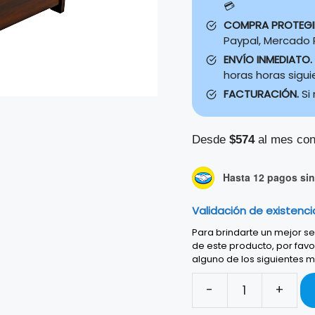
💳
COMPRA PROTEG
Paypal, Mercado P
ENVÍO INMEDIATO.
horas horas sigu
FACTURACIÓN.
Si
Desde
$574
al mes con
Hasta 12 pagos sin 
Validación de existenci
Para brindarte un mejor ser
de este producto, por favo
alguno de los siguientes m
-
+
STAND