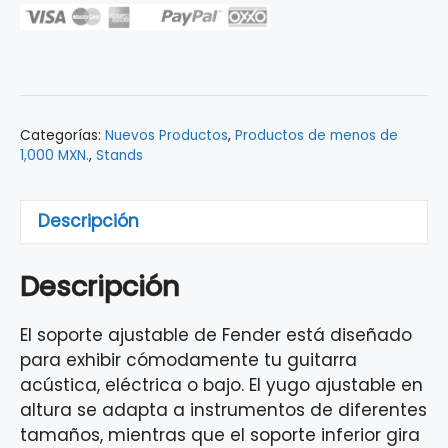
Doble
ajustable
para
guitarra
0991802002
Categorías:
Nuevos Productos
,
Productos de menos de
cantidad
1,000 MXN.
,
Stands
Descripción
Descripción
El soporte ajustable de Fender está diseñado
para exhibir cómodamente tu guitarra
acústica, eléctrica o bajo. El yugo ajustable en
altura se adapta a instrumentos de diferentes
tamaños, mientras que el soporte inferior gira