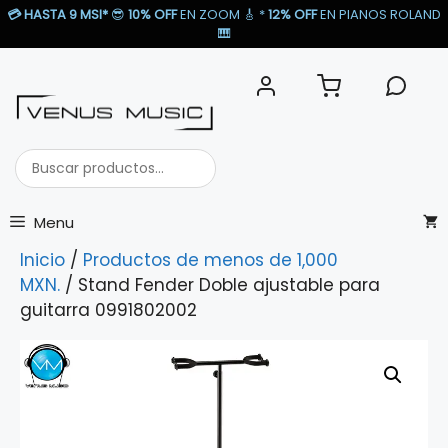
Saltar
💳
HASTA 9 MSI*
😎
10% OFF
EN ZOOM 🎸​ *
12% OFF
EN PIANOS ROLAND
al
🎹​
contenido
Buscar
productos...
Menu
Inicio
/
Productos de menos de 1,000
MXN.
/ Stand Fender Doble ajustable para
guitarra 0991802002