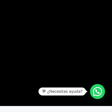
💬 ¿Necesitas ayuda?