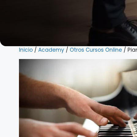
Inicio
/
Academy
/
Otros Cursos Online
/ Pia