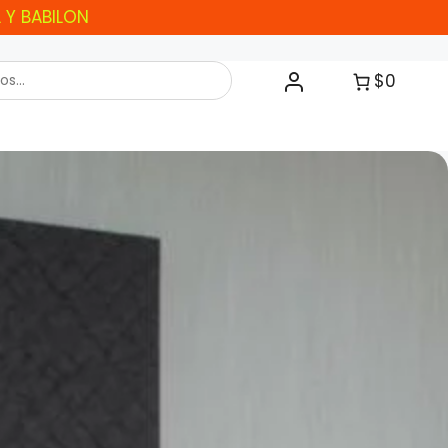
L Y BABILON
$0