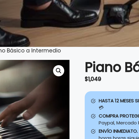
no Básico a Intermedio
Piano B
$
1,049
HASTA 12 MESES SI
💳
COMPRA PROTEG
Paypal, Mercado P
ENVÍO INMEDIATO.
horas horas sigu