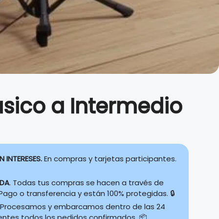
ásico a Intermedio
N INTERESES.
En compras y tarjetas participantes.
IDA
. Todas tus compras se hacen a través de
ago o transferencia y están 100% protegidas. 🔒
Procesamos y embarcamos dentro de las 24
ientes todos los pedidos confirmados. 📦