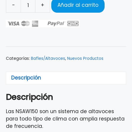
-
+
Añadir al carrito
PAR
DE
ALTAVOCES
INDOOR/OUTDOOR
YAMAHA
NSAW150WH
WHITE
Categorías:
Bafles/Altavoces
,
Nuevos Productos
cantidad
Descripción
Descripción
Las NSAW150 son un sistema de altavoces
para todo tipo de clima con amplia respuesta
de frecuencia.