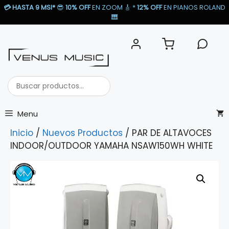
Saltar
💳
HASTA 9 MSI*
😎
10% OFF
EN ZOOM 🎸​ *
12% OFF
EN PIANOS ROLAND
al
🎹​
contenido
Buscar
productos...
Menu
Inicio
/
Nuevos Productos
/ PAR DE ALTAVOCES
INDOOR/OUTDOOR YAMAHA NSAW150WH WHITE