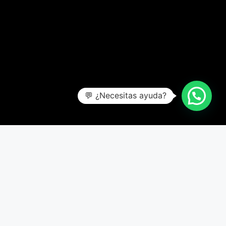
💬 ¿Necesitas ayuda?