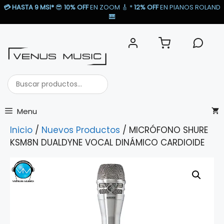
Saltar
💳
HASTA 9 MSI*
😎
10% OFF
EN ZOOM 🎸​ *
12% OFF
EN PIANOS ROLAND
al
🎹​
contenido
Buscar
productos...
Menu
Inicio
/
Nuevos Productos
/ MICRÓFONO SHURE
KSM8N DUALDYNE VOCAL DINÁMICO CARDIOIDE