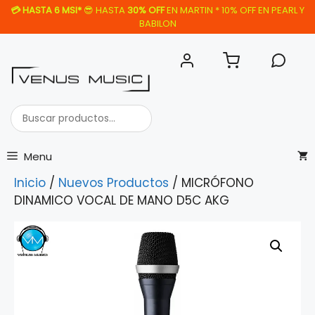
Saltar
💳
HASTA 6 MSI*
😎 HASTA
30% OFF
EN MARTIN * 10% OFF EN PEARL Y
al
BABILON
contenido
Buscar
productos...
Menu
Inicio
/
Nuevos Productos
/ MICRÓFONO
DINAMICO VOCAL DE MANO D5C AKG