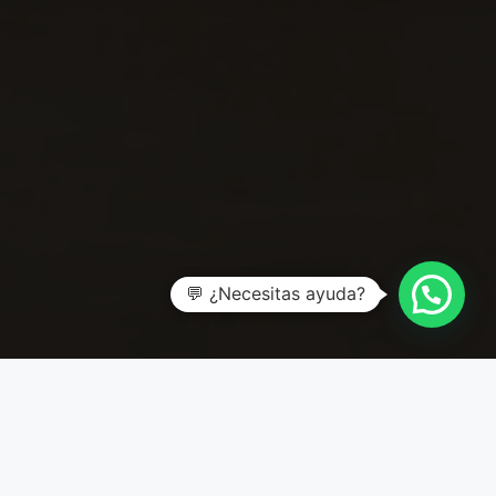
💬 ¿Necesitas ayuda?