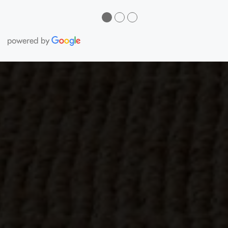
●
●
●