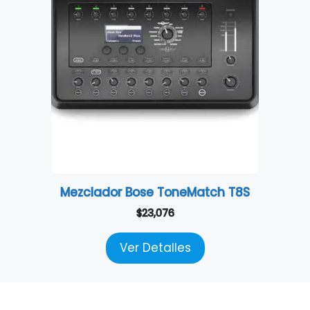
Mezclador Bose ToneMatch T8S
$
23,076
Ver Detalles