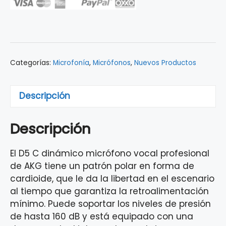
VOCAL
DE
MANO
D5C
AKG
Categorías:
Microfonía
,
Micrófonos
,
Nuevos Productos
cantidad
Descripción
Descripción
El D5 C dinámico micrófono vocal profesional
de AKG tiene un patrón polar en forma de
cardioide, que le da la libertad en el escenario
al tiempo que garantiza la retroalimentación
mínimo. Puede soportar los niveles de presión
de hasta 160 dB y está equipado con una