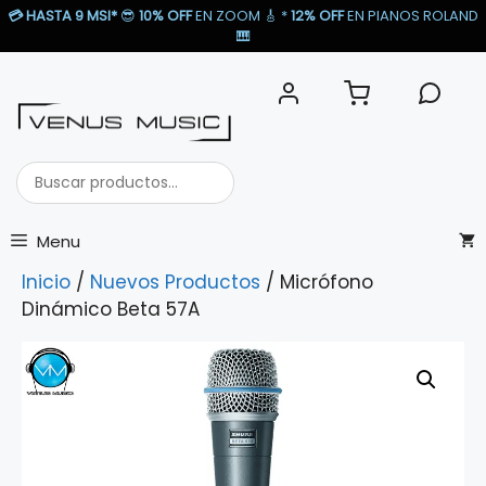
Saltar
💳
HASTA 9 MSI*
😎
10% OFF
EN ZOOM 🎸​ *
12% OFF
EN PIANOS ROLAND
al
🎹​
contenido
Buscar
productos...
Menu
Inicio
/
Nuevos Productos
/ Micrófono
Dinámico Beta 57A