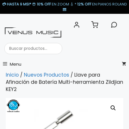
Saltar
💳
HASTA 9 MSI*
😎
10% OFF
EN ZOOM 🎸​ *
12% OFF
EN PIANOS ROLAND
al
🎹​
contenido
Buscar
productos...
Menu
Inicio
/
Nuevos Productos
/ Llave para
Afinación de Batería Multi-herramienta Zildjian
KEY2