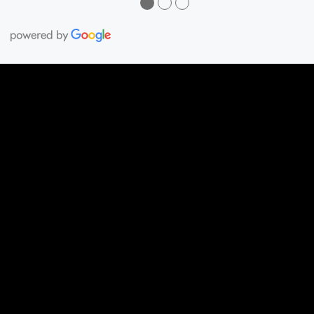
●
●
●