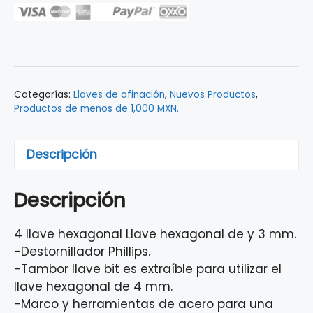
Afinación
de
Batería
Multi-
herramienta
Categorías:
Llaves de afinación
,
Nuevos Productos
,
Zildjian
Productos de menos de 1,000 MXN.
KEY2
cantidad
Descripción
Descripción
4 llave hexagonal Llave hexagonal de y 3 mm.
-Destornillador Phillips.
-Tambor llave bit es extraíble para utilizar el
llave hexagonal de 4 mm.
-Marco y herramientas de acero para una