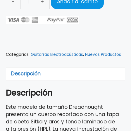
-
+
Añadir al carrito
Guitarra
electroacústica
Martin,
11DCX2E-
03,
Sitka
Spruce
Categorías:
Guitarras Electroacústicas
,
Nuevos Productos
Rosewood
cantidad
Descripción
Descripción
Este modelo de tamaño Dreadnought
presenta un cuerpo recortado con una tapa
de abeto Sitka y aros y fondo laminado de
alta presión (HPL). La nueva incrustación de