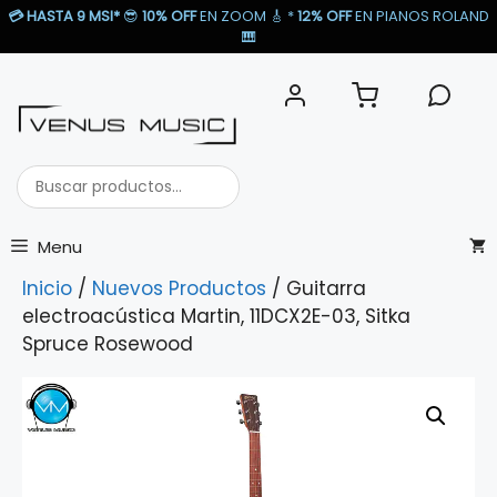
Saltar
💳
HASTA 9 MSI*
😎
10% OFF
EN ZOOM 🎸​ *
12% OFF
EN PIANOS ROLAND
al
🎹​
contenido
Buscar
productos...
Menu
Inicio
/
Nuevos Productos
/ Guitarra
electroacústica Martin, 11DCX2E-03, Sitka
Spruce Rosewood