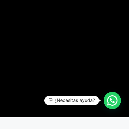
💬 ¿Necesitas ayuda?