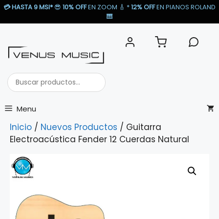
Saltar
💳
HASTA 9 MSI*
😎
10% OFF
EN ZOOM 🎸​ *
12% OFF
EN PIANOS ROLAND
al
🎹​
contenido
Buscar
productos...
Menu
Inicio
/
Nuevos Productos
/ Guitarra
Electroacústica Fender 12 Cuerdas Natural