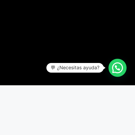
💬 ¿Necesitas ayuda?