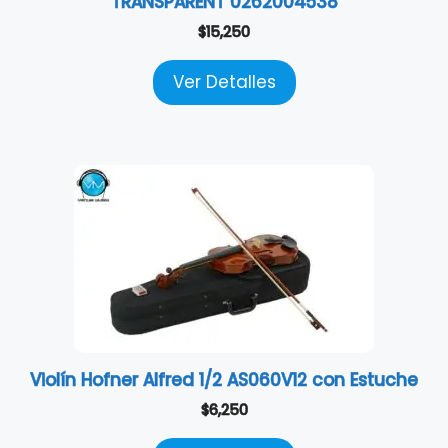
TRANSPARENT 0262004538
$
15,250
Ver Detalles
Violín Hofner Alfred 1/2 AS060V12 con Estuche
$
6,250