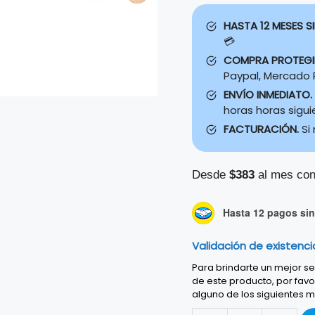
HASTA 12 MESES SI
💳
COMPRA PROTEG
Paypal, Mercado P
ENVÍO INMEDIATO.
horas horas sigu
FACTURACIÓN.
Si
Desde
$383
al mes con
Hasta 12 pagos sin 
Validación de existenci
Para brindarte un mejor ser
de este producto, por favo
alguno de los siguientes m