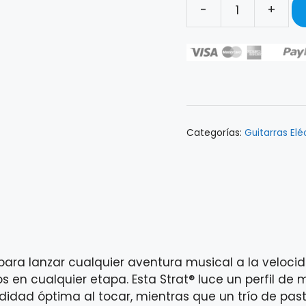
-
+
GUITARRA
ELÉCTRICA
SQUIER
SONIC®
STRATOCASTER®
HT
ARCTIC
Categorías:
Guitarras Elé
WHITE
0373252580
cantidad
para lanzar cualquier aventura musical a la velocida
s en cualquier etapa. Esta Strat® luce un perfil de 
dad óptima al tocar, mientras que un trío de pasti