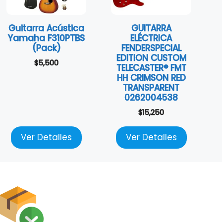
Guitarra Acústica
GUITARRA
Yamaha F310PTBS
ELÉCTRICA
(Pack)
FENDERSPECIAL
EDITION CUSTOM
$
5,500
TELECASTER® FMT
HH CRIMSON RED
TRANSPARENT
0262004538
$
15,250
Ver Detalles
Ver Detalles