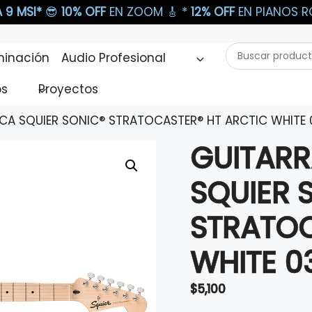
 9 MSI*
😎
10% OFF
EN ZOOM 🎸​ *
12% OFF
EN PIANOS RO
Buscar
minación
Audio Profesional
productos...
os
Proyectos
ICA SQUIER SONIC® STRATOCASTER® HT ARCTIC WHITE
GUITARR
SQUIER 
STRATOC
WHITE 0
$
5,100