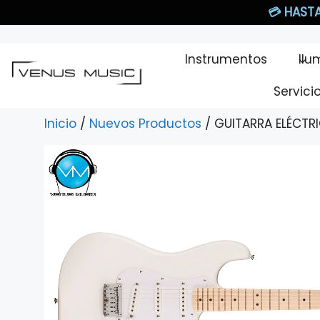
Saltar
💳
HASTA
al
contenido
Instrumentos
Ilu
Servici
Inicio
/
Nuevos Productos
/ GUITARRA ELÉCTR