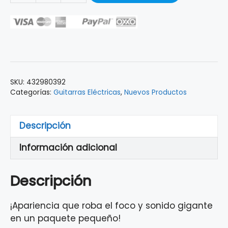
Eléctrica
Jackson
JS
Series
RR
Minion
SKU:
432980392
JS1X,
Categorías:
Guitarras Eléctricas
,
Nuevos Productos
Satin
Black
cantidad
Descripción
Información adicional
Descripción
¡Apariencia que roba el foco y sonido gigante
en un paquete pequeño!