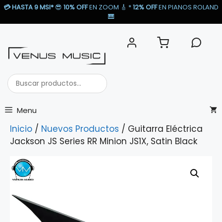
Saltar
💳
HASTA 9 MSI*
😎
10% OFF
EN ZOOM 🎸​ *
12% OFF
EN PIANOS ROLAND
al
🎹​
contenido
Buscar
productos...
Menu
Inicio
/
Nuevos Productos
/ Guitarra Eléctrica
Jackson JS Series RR Minion JS1X, Satin Black