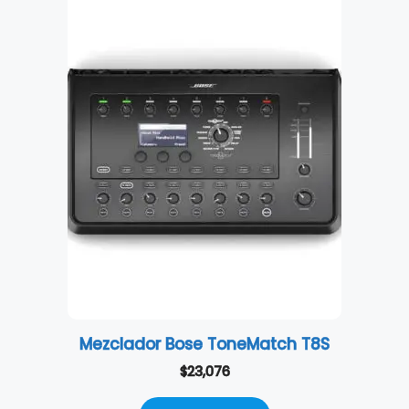
Mezclador Bose ToneMatch T8S
$
23,076