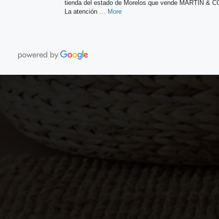
tienda del estado de Morelos que vende MARTIN & C
La atención
… More