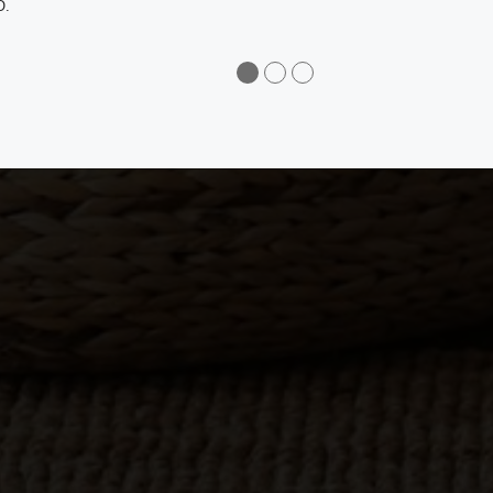
O.
●
●
●