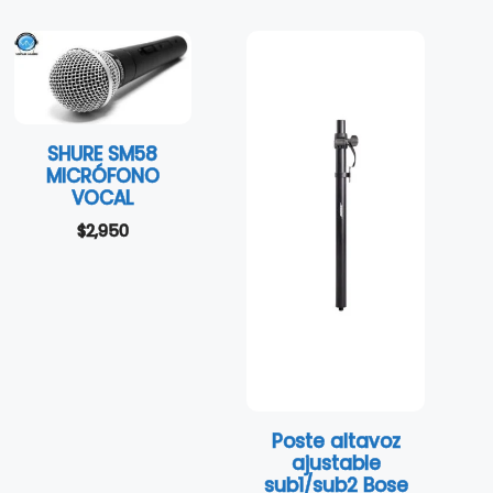
SHURE SM58
MICRÓFONO
VOCAL
$
2,950
Poste altavoz
ajustable
sub1/sub2 Bose