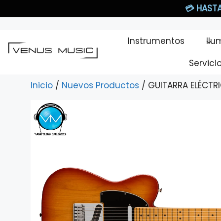
Saltar
💳
HASTA
al
contenido
Instrumentos
Ilu
Servici
Inicio
/
Nuevos Productos
/ GUITARRA ELÉCTR