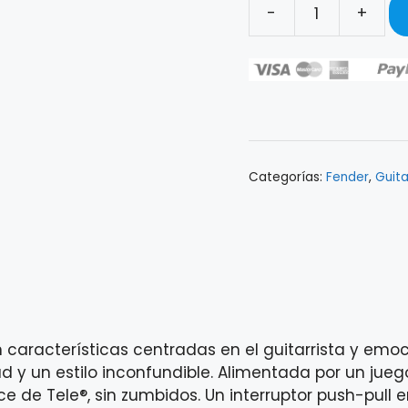
-
+
GUITARRA
ELÉCTRICA
FENDER
PLAYER
PLUS
TELECASTER
SIENNA
Categorías:
Fender
,
Guita
SUNBURST
0147332347
cantidad
 características centradas en el guitarrista y emo
 un estilo inconfundible. Alimentada por un juego d
ce de Tele®, sin zumbidos. Un interruptor push-pull 