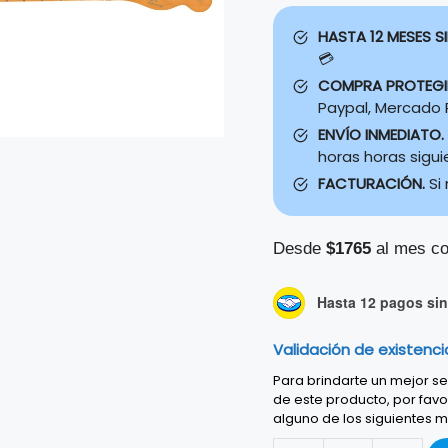
HASTA 12 MESES SI
💳
COMPRA PROTEG
Paypal, Mercado P
ENVÍO INMEDIATO.
horas horas sigu
FACTURACIÓN.
Si
Desde
$1765
al mes co
Hasta 12 pagos sin 
Validación de existenci
Para brindarte un mejor ser
de este producto, por favo
alguno de los siguientes m