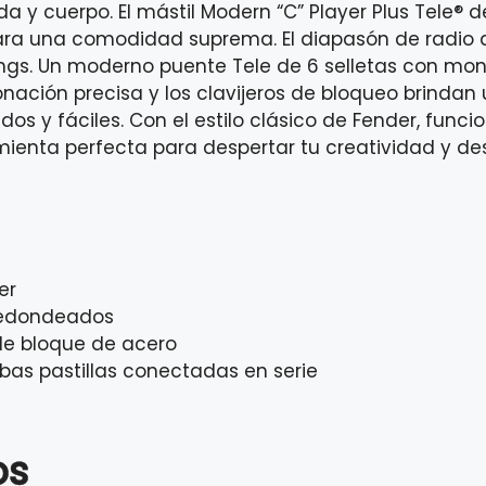
ida y cuerpo. El mástil Modern “C” Player Plus Tel
ra una comodidad suprema. El diapasón de radio d
ndings. Un moderno puente Tele de 6 selletas con m
onación precisa y los clavijeros de bloqueo brinda
os y fáciles. Con el estilo clásico de Fender, fu
amienta perfecta para despertar tu creatividad y des
er
 redondeados
de bloque de acero
mbas pastillas conectadas en serie
os