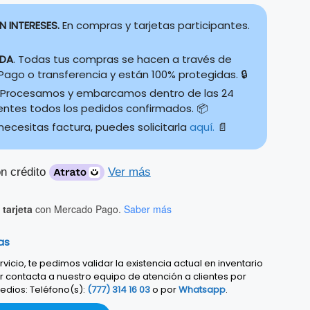
N INTERESES.
En compras y tarjetas participantes.
IDA
. Todas tus compras se hacen a través de
ago o transferencia y están 100% protegidas. 🔒
Procesamos y embarcamos dentro de las 24
ientes todos los pedidos confirmados. 📦
 necesitas factura, puedes solicitarla
aquí.
📄
n crédito
Ver más
tarjeta
con Mercado Pago.
Saber más
as
vicio, te pedimos validar la existencia actual en inventario
r contacta a nuestro equipo de atención a clientes por
edios: Teléfono(s):
(777) 314 16 03
o por
Whatsapp
.