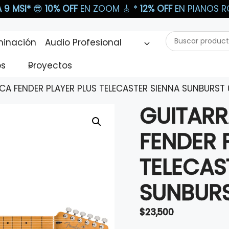
 9 MSI*
😎
10% OFF
EN ZOOM 🎸​ *
12% OFF
EN PIANOS RO
Buscar
minación
Audio Profesional
productos...
os
Proyectos
ICA FENDER PLAYER PLUS TELECASTER SIENNA SUNBURST
GUITARR
FENDER 
TELECAS
SUNBURS
$
23,500