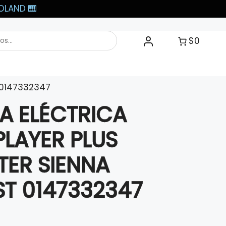
LAND 🎹​
$0
 0147332347
A ELÉCTRICA
PLAYER PLUS
TER SIENNA
T 0147332347