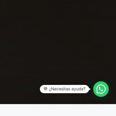
💬 ¿Necesitas ayuda?