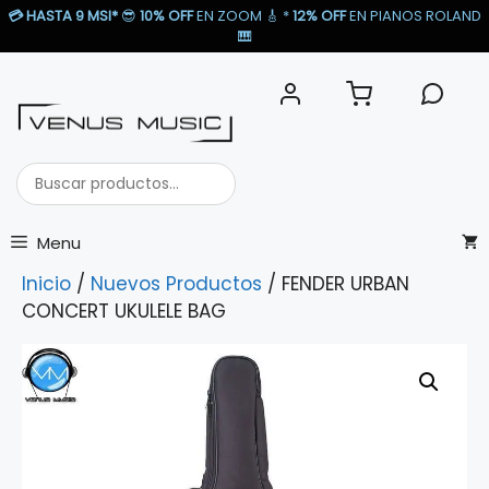
Saltar
💳
HASTA 9 MSI*
😎
10% OFF
EN ZOOM 🎸​ *
12% OFF
EN PIANOS ROLAND
al
🎹​
contenido
Buscar
productos...
Menu
Inicio
/
Nuevos Productos
/ FENDER URBAN
CONCERT UKULELE BAG