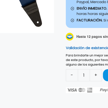
Paypal, Mercado P
ENVÍO INMEDIATO.
horas horas sigu
FACTURACIÓN.
Si
Hasta 12 pagos sin 
Validación de existenci
Para brindarte un mejor ser
de este producto, por favo
alguno de los siguientes m
-
+
FENDER
STRAP
OMBRÉ
BELAIR
BLUE
2"