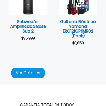
Subwoofer
Guitarra Eléctrica
Amplificado Bose
Yamaha
Sub 2
ERG121GPIIMR02
(Pack)
$
35,999
$
8,850
Ver Detalles
GARANTÍA
TOTAL
EN TODOS