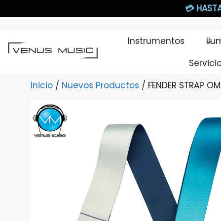
Saltar
💳
HASTA
al
contenido
Instrumentos
Ilu
Servici
Inicio
/
Nuevos Productos
/ FENDER STRAP OMB