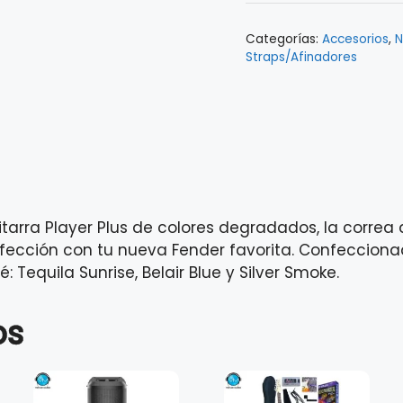
0990637210
Categorías:
Accesorios
,
N
cantidad
Straps/Afinadores
itarra Player Plus de colores degradados, la corre
rfección con tu nueva Fender favorita. Confecciona
 Tequila Sunrise, Belair Blue y Silver Smoke.
os