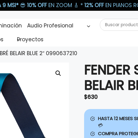
 9 MSI*
😎
10% OFF
EN ZOOM 🎸​ *
12% OFF
EN PIANOS RO
Buscar
minación
Audio Profesional
productos...
os
Proyectos
RÉ BELAIR BLUE 2″ 0990637210
FENDER 
BELAIR 
$
630
HASTA 12 MESES SI
💳
COMPRA PROTEG