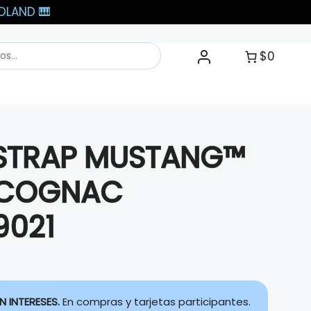
LAND 🎹​
$0
 STRAP MUSTANG™
 COGNAC
9021
N INTERESES.
En compras y tarjetas participantes.