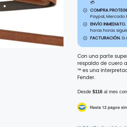
💳
COMPRA PROTEG
Paypal, Mercado P
ENVÍO INMEDIATO.
horas horas sigu
FACTURACIÓN.
Si
Con una parte supe
respaldo de cuero a
™ es una interpreta
Fender.
Desde
$116
al mes con
Hasta 12 pagos sin 