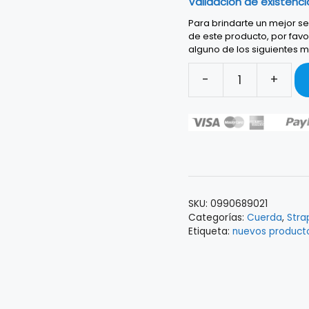
Validación de existenci
Para brindarte un mejor ser
de este producto, por favo
alguno de los siguientes m
-
+
FENDER
STRAP
MUSTANG™
SADDLE
COGNAC
0990689021
cantidad
SKU:
0990689021
Categorías:
Cuerda
,
Stra
Etiqueta:
nuevos product