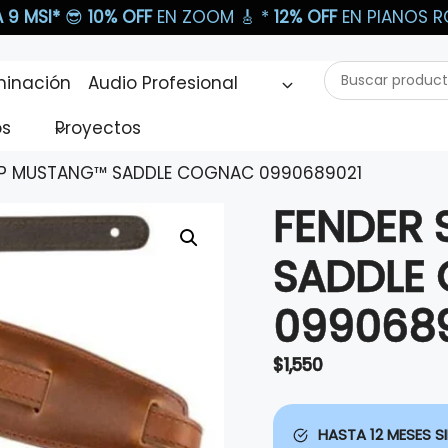
 9 MSI*
😎
10% OFF
EN ZOOM 🎸​ *
12% OFF
EN PIANOS RO
Buscar
minación
Audio Profesional
productos...
os
Proyectos
AP MUSTANG™ SADDLE COGNAC 0990689021
FENDER
SADDLE
099068
$
1,550
HASTA 12 MESES SI