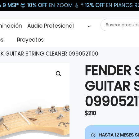
 9 MSI*
😎
10% OFF
EN ZOOM 🎸​ *
12% OFF
EN PIANOS RO
Buscar
minación
Audio Profesional
productos...
os
Proyectos
CK GUITAR STRING CLEANER 0990521100
FENDER 
GUITAR 
0990521
$
210
HASTA 12 MESES SI