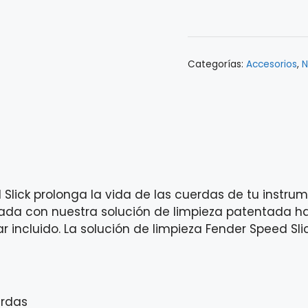
STRING
CLEANER
0990521100
Categorías:
Accesorios
,
N
cantidad
Slick prolonga la vida de las cuerdas de tu instrum
atada con nuestra solución de limpieza patentada ha
r incluido. La solución de limpieza Fender Speed Sl
erdas