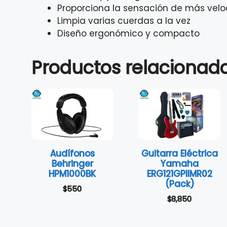
Proporciona la sensación de más vel
Limpia varias cuerdas a la vez
Diseño ergonómico y compacto
Productos relacionad
Audífonos
Guitarra Eléctrica
Behringer
Yamaha
HPM1000BK
ERG121GPIIMR02
(Pack)
$
550
$
8,850