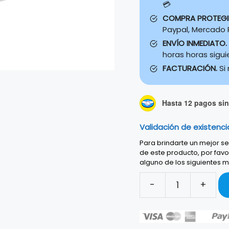
💳
COMPRA PROTEG
Paypal, Mercado P
ENVÍO INMEDIATO.
horas horas sigu
FACTURACIÓN.
Si
Hasta 12 pagos sin 
Validación de existenci
Para brindarte un mejor ser
de este producto, por favo
alguno de los siguientes m
-
+
FENDER
SPEED
SLICK
GUITAR