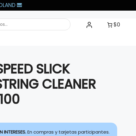
LAND 🎹​
$0
SPEED SLICK
STRING CLEANER
100
N INTERESES.
En compras y tarjetas participantes.