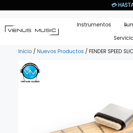
Saltar
💳
HASTA
al
contenido
Instrumentos
Ilu
Servici
Inicio
/
Nuevos Productos
/ FENDER SPEED SLI