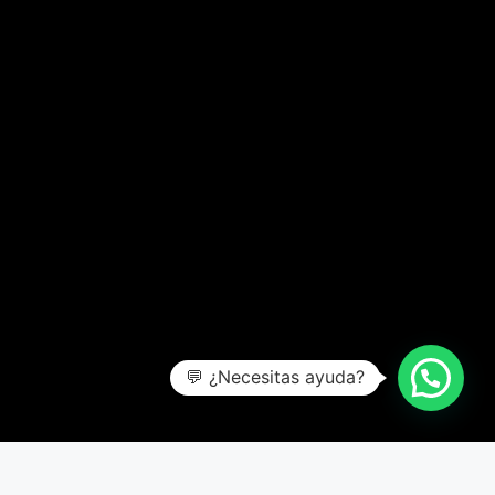
💬 ¿Necesitas ayuda?