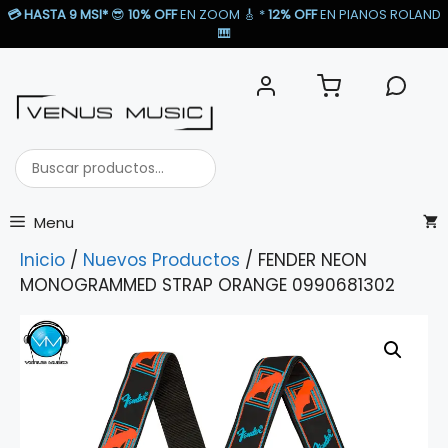
Saltar
💳
HASTA 9 MSI*
😎
10% OFF
EN ZOOM 🎸​ *
12% OFF
EN PIANOS ROLAND
al
🎹​
contenido
Buscar
productos...
Menu
Inicio
/
Nuevos Productos
/ FENDER NEON
MONOGRAMMED STRAP ORANGE 0990681302