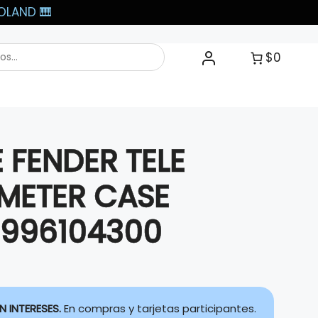
LAND 🎹​
$0
 FENDER TELE
METER CASE
0996104300
N INTERESES.
En compras y tarjetas participantes.