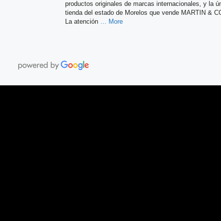
productos originales de marcas internacionales, y la ú
tienda del estado de Morelos que vende MARTIN & C
La atención
… More