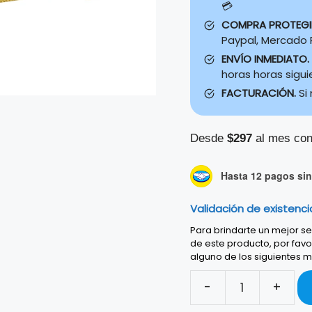
💳
COMPRA PROTEG
Paypal, Mercado P
ENVÍO INMEDIATO.
horas horas sigu
FACTURACIÓN.
Si
Desde
$297
al mes con
Hasta 12 pagos sin 
Validación de existenci
Para brindarte un mejor ser
de este producto, por favo
alguno de los siguientes m
-
+
ESTUCHE