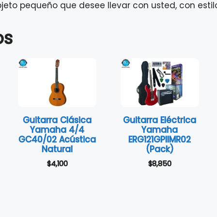
bjeto pequeño que desee llevar con usted, con estil
os
Guitarra Clásica
Guitarra Eléctrica
Yamaha 4/4
Yamaha
GC40/02 Acústica
ERG121GPIIMR02
Natural
(Pack)
$
4,100
$
8,850