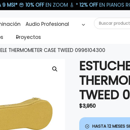
 9 MSI*
😎
10% OFF
EN ZOOM 🎸​ *
12% OFF
EN PIANOS RO
Buscar
minación
Audio Profesional
productos...
os
Proyectos
TELE THERMOMETER CASE TWEED 0996104300
ESTUCHE
THERMO
TWEED 
$
3,950
HASTA 12 MESES SI