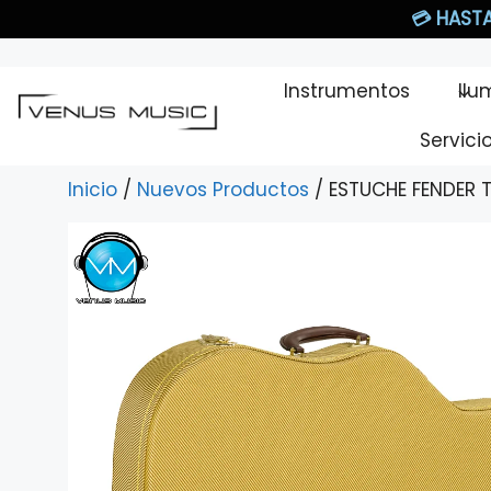
Saltar
💳
HASTA
al
contenido
Instrumentos
Ilu
Servici
Inicio
/
Nuevos Productos
/ ESTUCHE FENDER 