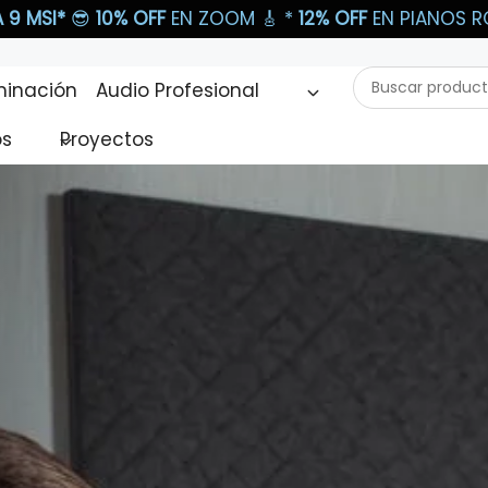
 9 MSI*
😎
10% OFF
EN ZOOM 🎸​ *
12% OFF
EN PIANOS RO
Buscar
minación
Audio Profesional
productos...
os
Proyectos