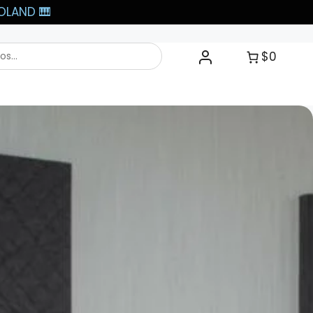
LAND 🎹​
$0