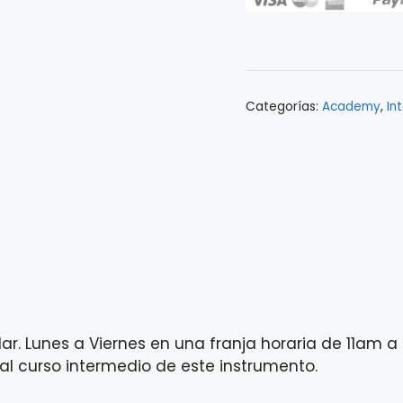
Piano
-
Intermedio
cantidad
Categorías:
Academy
,
In
rdar. Lunes a Viernes en una franja horaria de 11am
 al curso intermedio de este instrumento.