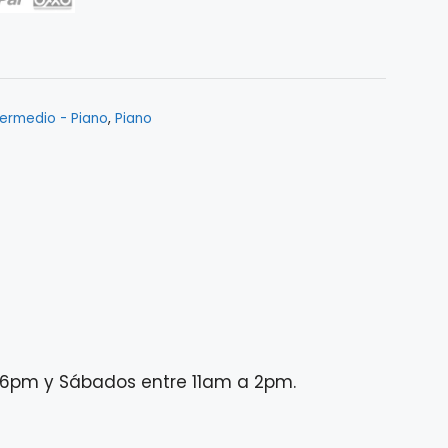
termedio - Piano
,
Piano
 a 6pm y Sábados entre 11am a 2pm.