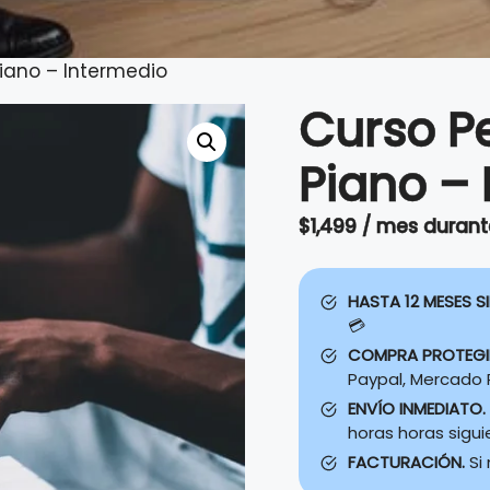
iano – Intermedio
Curso P
Piano –
$
1,499
/ mes
durant
HASTA 12 MESES SI
💳
COMPRA PROTEG
Paypal, Mercado P
ENVÍO INMEDIATO.
horas horas sigu
FACTURACIÓN.
Si