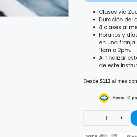
Clases vía Zo
Duración del 
8 clases al m
Horarios y día
en una franja
11am a 2pm.
Al finalizar e
de este instr
Desde
$113
al mes con
Hasta 12 pa
-
+
Curso
Personalizado
de