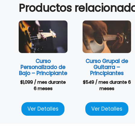
Productos relacionad
Curso
Curso Grupal de
Personalizado de
Guitarra –
Bajo – Principiante
Principiantes
$
1,099
/ mes
durante
$
549
/ mes
durante 6
6 meses
meses
Ver Detalles
Ver Detalles