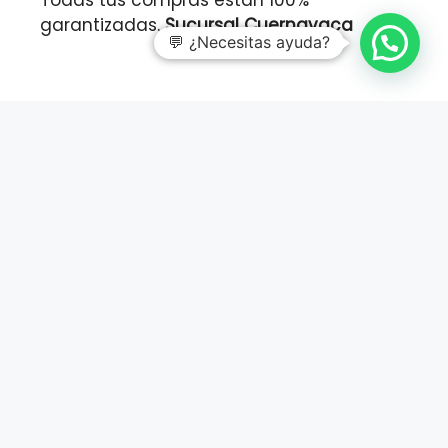
Todas tus compras están 100%
garantizadas.
Sucursal Cuernavaca
💬 ¿Necesitas ayuda?
ENVÍOS
SEGUROS
Todos los pedidos confirmados son
procesados diariamente por lo que tu
pedido se embarca en las próximas 24
horas.
En pedidos especiales el tiempo de
entrega puede variar.