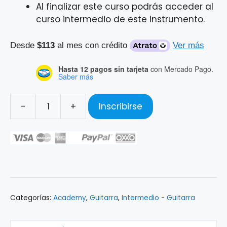
Al finalizar este curso podrás acceder al
curso intermedio de este instrumento.
Desde
$113
al mes con crédito
Ver más
Hasta 12 pagos sin tarjeta
con Mercado Pago.
Saber más
-
+
Inscribirse
Curso
Personalizado
de
Guitarra
-
Intermedio
cantidad
Categorías:
Academy
,
Guitarra
,
Intermedio - Guitarra