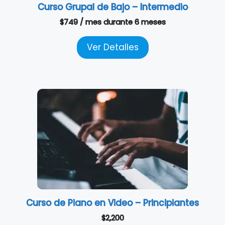
Curso Grupal de Bajo – Intermedio
$
749
/ mes
durante 6 meses
Ver Detalles
Curso de Piano en Video – Principiantes
$
2,200