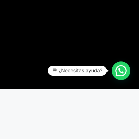
💬 ¿Necesitas ayuda?