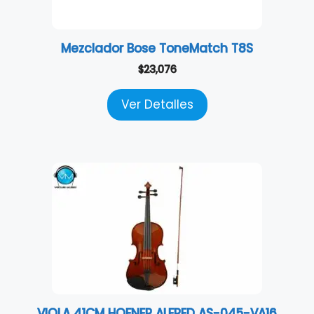
Mezclador Bose ToneMatch T8S
$
23,076
Ver Detalles
VIOLA 41CM HOFNER ALFRED AS-045-VA16