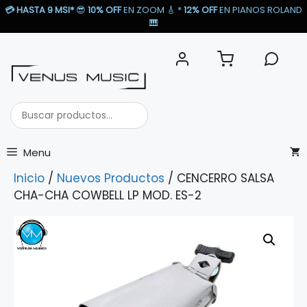
Saltar
💳
HASTA 9 MSI*
😎
10% OFF
EN ZOOM 🎸​ *
12% OFF
EN PIANOS ROLAND
al
🎹​
contenido
Buscar
productos...
Menu
Inicio
/
Nuevos Productos
/ CENCERRO SALSA
CHA-CHA COWBELL LP MOD. ES-2