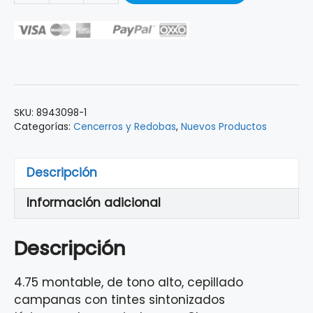
SALSA
CHA-
CHA
COWBELL
LP
MOD.
SKU:
8943098-1
ES-
Categorías:
Cencerros y Redobas
,
Nuevos Productos
2
cantidad
Descripción
Información adicional
Descripción
4.75 montable, de tono alto, cepillado
campanas con tintes sintonizados