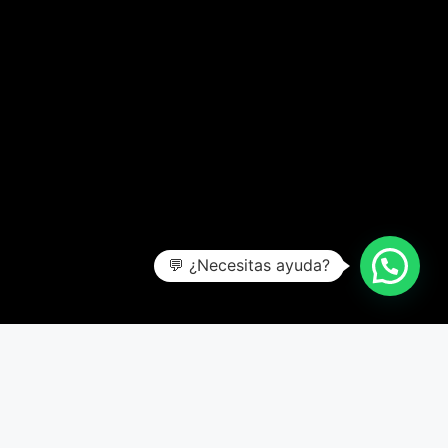
💬 ¿Necesitas ayuda?