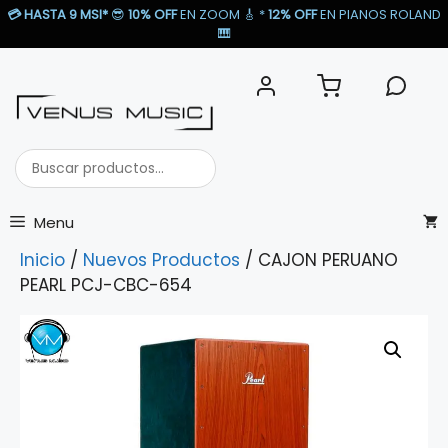
Saltar
💳
HASTA 9 MSI*
😎
10% OFF
EN ZOOM 🎸​ *
12% OFF
EN PIANOS ROLAND
al
🎹​
contenido
Buscar
productos...
Menu
Inicio
/
Nuevos Productos
/ CAJON PERUANO
PEARL PCJ-CBC-654