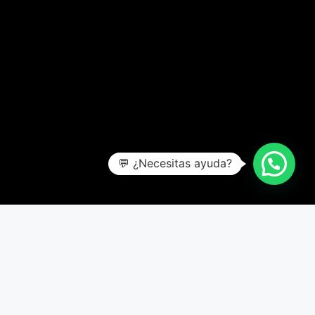
💬 ¿Necesitas ayuda?