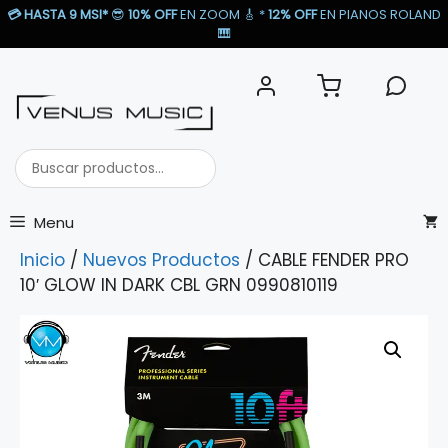
Saltar
💳
HASTA 9 MSI*
😎
10% OFF
EN ZOOM 🎸​ *
12% OFF
EN PIANOS ROLAND
al
🎹​
contenido
Buscar
productos...
Menu
Inicio
/
Nuevos Productos
/ CABLE FENDER PRO
10′ GLOW IN DARK CBL GRN 0990810119