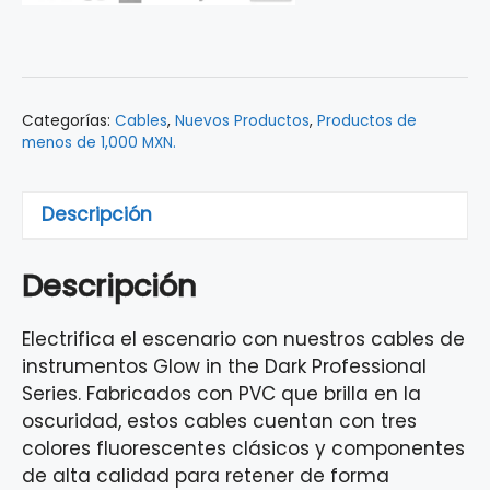
10'
GLOW
IN
DARK
Categorías:
Cables
,
Nuevos Productos
,
Productos de
CBL
menos de 1,000 MXN.
GRN
0990810119
cantidad
Descripción
Descripción
Electrifica el escenario con nuestros cables de
instrumentos Glow in the Dark Professional
Series. Fabricados con PVC que brilla en la
oscuridad, estos cables cuentan con tres
colores fluorescentes clásicos y componentes
de alta calidad para retener de forma