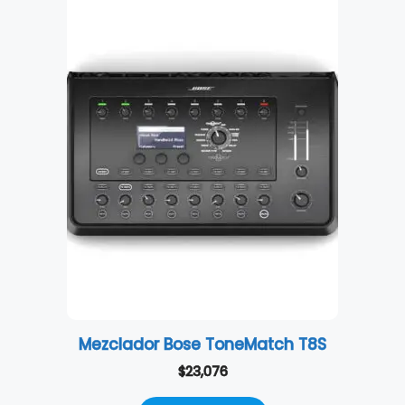
Mezclador Bose ToneMatch T8S
$
23,076