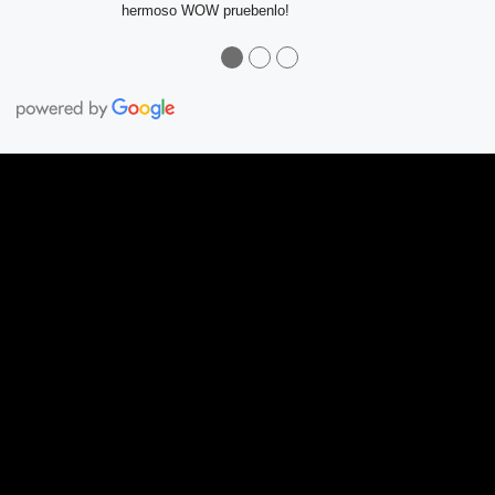
hermoso WOW pruebenlo!
●
●
●