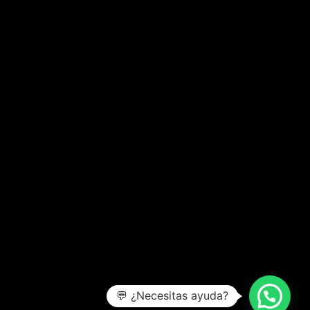
💬 ¿Necesitas ayuda?