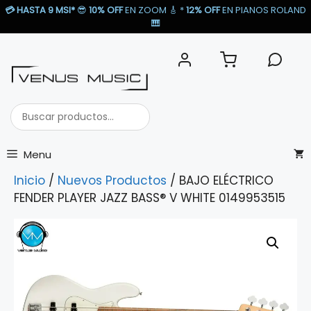
Saltar
💳
HASTA 9 MSI*
😎
10% OFF
EN ZOOM 🎸​ *
12% OFF
EN PIANOS ROLAND
al
🎹​
contenido
Buscar
productos...
Menu
Inicio
/
Nuevos Productos
/ BAJO ELÉCTRICO
FENDER PLAYER JAZZ BASS® V WHITE 0149953515