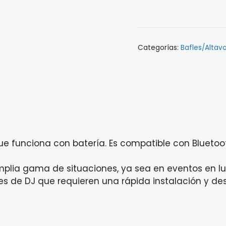
TRASH212
GO
RECARGABLE
cantidad
Categorías:
Bafles/Altav
e funciona con batería. Es compatible con Bluetooth
 amplia gama de situaciones, ya sea en eventos en 
ones de DJ que requieren una rápida instalación y d