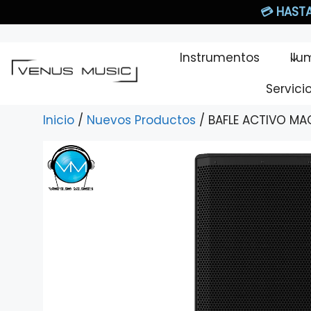
Saltar
💳
HASTA
al
contenido
Instrumentos
Ilu
Servici
Inicio
/
Nuevos Productos
/ BAFLE ACTIVO MA