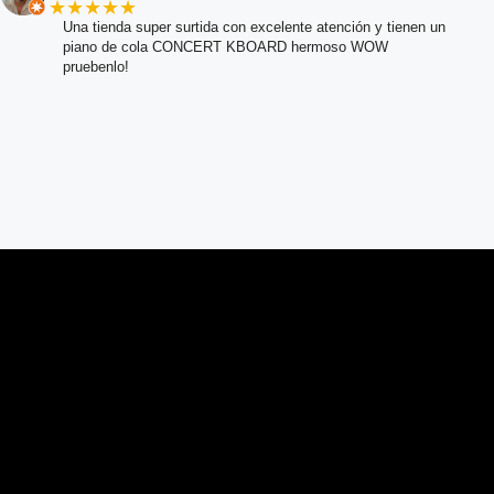
★★★★★
Una tienda super surtida con excelente atención y tienen un
piano de cola CONCERT KBOARD hermoso WOW
pruebenlo!