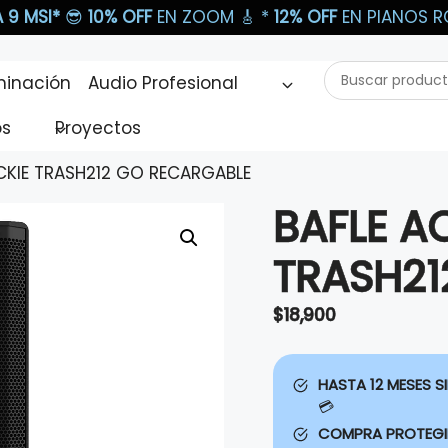
 9 MSI*
😎
10% OFF
EN ZOOM 🎸​ *
12% OFF
EN PIANOS RO
Buscar
minación
Audio Profesional
productos...
os
Proyectos
CKIE TRASH212 GO RECARGABLE
BAFLE A
TRASH21
$
18,900
HASTA 12 MESES SI
💳
COMPRA PROTEG