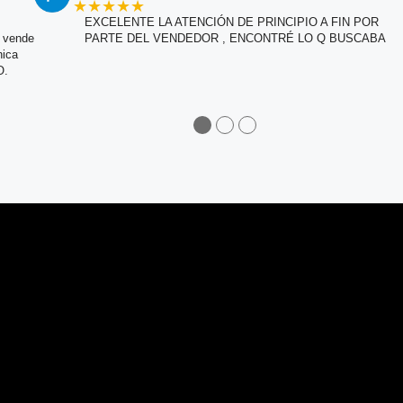
★★★★★
EXCELENTE LA ATENCIÓN DE PRINCIPIO A FIN POR
e vende
PARTE DEL VENDEDOR , ENCONTRÉ LO Q BUSCABA
nica
O.
●
●
●