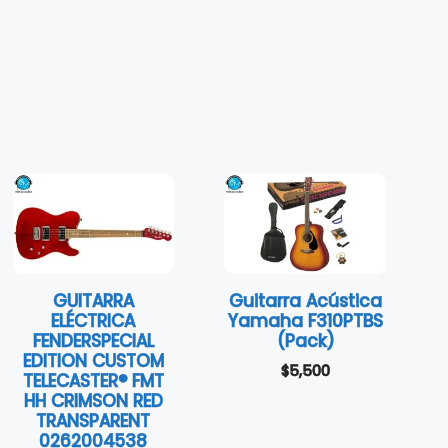
GUITARRA
Guitarra Acústica
ELÉCTRICA
Yamaha F310PTBS
FENDERSPECIAL
(Pack)
EDITION CUSTOM
$
5,500
TELECASTER® FMT
HH CRIMSON RED
TRANSPARENT
0262004538