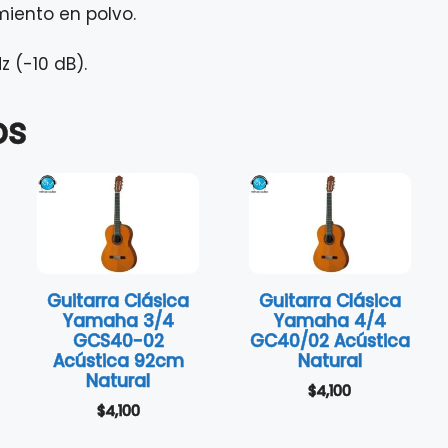
miento en polvo.
z (-10 dB).
os
Guitarra Clásica
Guitarra Clásica
Yamaha 3/4
Yamaha 4/4
GCS40-02
GC40/02 Acústica
Acústica 92cm
Natural
Natural
$
4,100
$
4,100