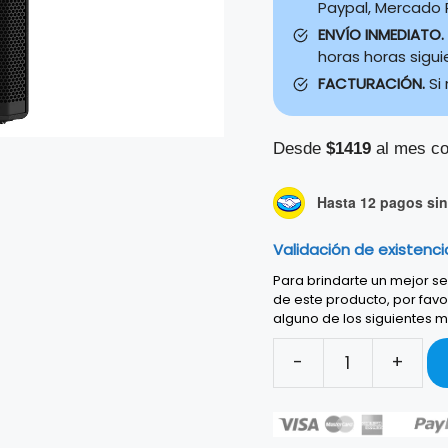
Paypal, Mercado P
ENVÍO INMEDIATO.
horas horas sigu
FACTURACIÓN.
Si
Desde
$1419
al mes co
Hasta 12 pagos sin 
Validación de existenci
Para brindarte un mejor ser
de este producto, por favo
alguno de los siguientes m
-
+
BAFLE
ACTIVO
MACKIE