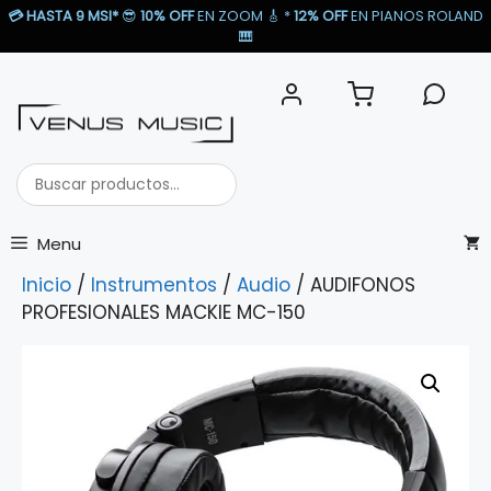
Saltar
💳
HASTA 9 MSI*
😎
10% OFF
EN ZOOM 🎸​ *
12% OFF
EN PIANOS ROLAND
al
🎹​
contenido
Buscar
productos...
Menu
Inicio
/
Instrumentos
/
Audio
/ AUDIFONOS
PROFESIONALES MACKIE MC-150