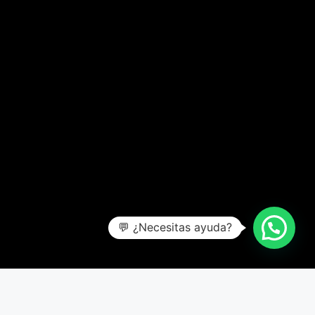
💬 ¿Necesitas ayuda?