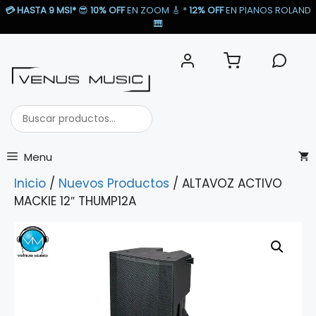
Saltar
💳
HASTA 9 MSI*
😎
10% OFF
EN ZOOM 🎸​ *
12% OFF
EN PIANOS ROLAND
al
🎹​
contenido
Buscar
productos...
Menu
Inicio
/
Nuevos Productos
/ ALTAVOZ ACTIVO
MACKIE 12″ THUMP12A