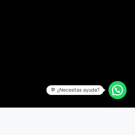
💬 ¿Necesitas ayuda?