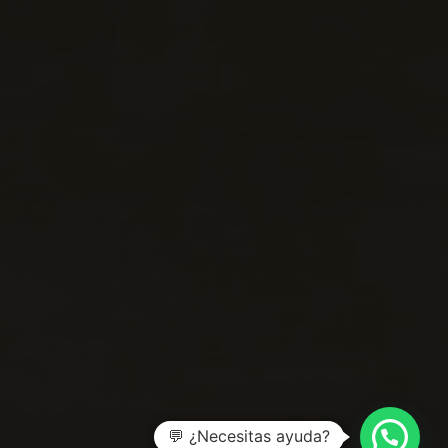
💬 ¿Necesitas ayuda?