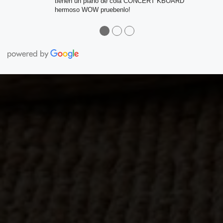
tienen un piano de cola CONCERT KBOARD
hermoso WOW pruebenlo!
●
●
●